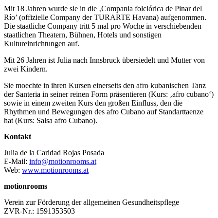
Mit 18 Jahren wurde sie in die ‚Compania folclórica de Pinar del
Río’ (offizielle Company der TURARTE Havana) aufgenommen.
Die staatliche Company tritt 5 mal pro Woche in verschiebenden
staatlichen Theatern, Bühnen, Hotels und sonstigen
Kultureinrichtungen auf.
Mit 26 Jahren ist Julia nach Innsbruck übersiedelt und Mutter von
zwei Kindern.
Sie moechte in ihren Kursen einerseits den afro kubanischen Tanz
der Santeria in seiner reinen Form präsentieren (Kurs: ‚afro cubano‘)
sowie in einem zweiten Kurs den großen Einfluss, den die
Rhythmen und Bewegungen des afro Cubano auf Standarttaenze
hat (Kurs: Salsa afro Cubano).
Kontakt
Julia de la Caridad Rojas Posada
E-Mail:
info@motionrooms.at
Web:
www.motionrooms.at
motionrooms
Verein zur Förderung der allgemeinen Gesundheitspflege
ZVR-Nr.: 1591353503