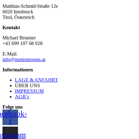
Matthias-Schmid-Straße 12e
6020 Innsbruck
Tirol, Österreich
Kontakt
Michael Brunner
+43 699 107 68 928
E-Mail:
info@motionrooms.at
Informationen
LAGE & ANFAHRT
ÜBER UNS
IMPRESSUM
AGB´s
Folge uns
acebook-
f
nstagram